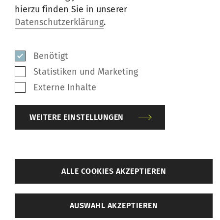
ist und eine deutlich
hierzu finden Sie in unserer
Datenschutzerklärung
.
verbesserte Garnqualität
bietet, während der
Benötigt
Energieverbrauch unverändert
Statistiken und Marketing
bleibt.
Externe Inhalte
Zafar Iqbal, Geschäftsführer (Neue Projekte) bei
Ibrahim Fibres Limited
WEITERE EINSTELLUNGEN
„Völlig wartungsfrei“ und
zurück
ALLE COOKIES AKZEPTIEREN
verbesserte Garnqualität
Weitere Einstellungen
AUSWAHL AKZEPTIEREN
„Wir haben COMPACTeasy gekauft und
Benötigt