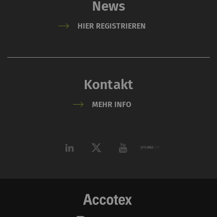
News
Aktion. Weitere
Informationen finden
HIER REGISTRIEREN
Sie bei Google unter
Datenschutzerklärung
und
Cookie-Richtlinie
.
Kontakt
MEHR INFO