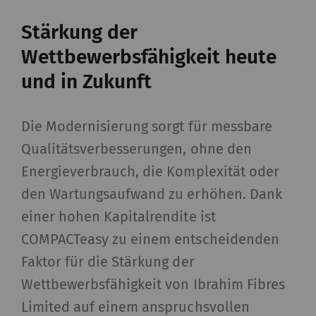
interagieren, indem Informationen anonym
Stärkung der
gesammelt und gemeldet werden. Marketing-
Wettbewerbsfähigkeit heute
Cookies werden verwendet, um Besuchern auf
Webseiten zu folgen. Die Absicht ist, Anzeigen zu
und in Zukunft
zeigen, die relevant und ansprechend für den
einzelnen Benutzer und daher wertvoller für
Die Modernisierung sorgt für messbare
Publisher und werbetreibende Drittparteien
sind.
Qualitätsverbesserungen, ohne den
Energieverbrauch, die Komplexität oder
Name
Beschreibung
Gültigkeit
Typ
den Wartungsaufwand zu erhöhen. Dank
einer hohen Kapitalrendite ist
_ga
Registriert eine
2 Jahre
HT
eindeutige ID. Wird
COMPACTeasy zu einem entscheidenden
verwendet, um
Faktor für die Stärkung der
statistische Daten zu
Wettbewerbsfähigkeit von Ibrahim Fibres
generieren, die die
Limited auf einem anspruchsvollen
Analyse des