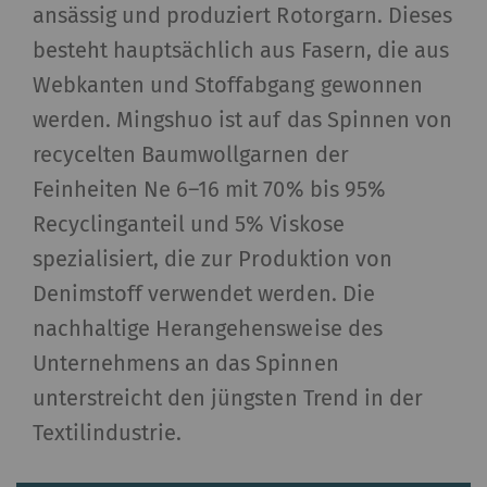
ansässig und produziert Rotorgarn. Dieses
von Ihrem Browser
(zumindest Ihre IP-
besteht hauptsächlich aus Fasern, die aus
Adresse) an den
Webkanten und Stoffabgang gewonnen
externen Server
werden. Mingshuo ist auf das Spinnen von
übermittelt, wenn Sie
recycelten Baumwollgarnen der
diese Option aktivieren.
Rieter hat keine
Feinheiten Ne 6–16 mit 70% bis 95%
Kontrolle über diese
Recyclinganteil und 5% Viskose
Aktion. Weitere
spezialisiert, die zur Produktion von
Informationen finden
Denimstoff verwendet werden. Die
Sie bei Google unter
Datenschutzerklärung
nachhaltige Herangehensweise des
und
Cookie-Richtlinie
.
Unternehmens an das Spinnen
unterstreicht den jüngsten Trend in der
Textilindustrie.