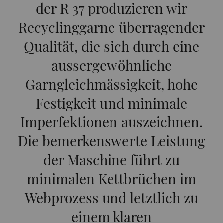
der R 37 produzieren wir
Name
Beschreibung
Gültigkeit
Typ
Recyclinggarne überragender
_ga
Registriert eine
2 Jahre
HT
eindeutige ID. Wird
Qualität, die sich durch eine
verwendet, um
aussergewöhnliche
statistische Daten zu
Garngleichmässigkeit, hohe
generieren, die die
Analyse des
Festigkeit und minimale
Benutzerverhaltens auf
Imperfektionen auszeichnen.
der Website
ermöglichen.
Die bemerkenswerte Leistung
_gat_XXX
Google Analytics Session
Session
HT
der Maschine führt zu
Cookie
minimalen Kettbrüchen im
_gid
Registriert eine
1 Tag
HT
Webprozess und letztlich zu
eindeutige ID. Wird
einem klaren
verwendet, um