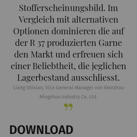
statistische Daten zu
Stofferscheinungsbild. Im
generieren, die die
Vergleich mit alternativen
Analyse des
Benutzerverhaltens auf
Optionen dominieren die auf
der Website
der R 37 produzierten Garne
ermöglichen.
den Markt und erfreuen sich
_ga_XXX
Registriert eine
2 Jahre
HT
einer Beliebtheit, die jeglichen
eindeutige ID. Wird
verwendet, um
Lagerbestand ausschliesst.
statistische Daten zu
Liang Shixiao, Vice General Manager von Wenzhou
generieren, die die
Mingshuo Industry Co. Ltd.
Analyse des
Benutzerverhaltens auf
der Website
ermöglichen.
DOWNLOAD