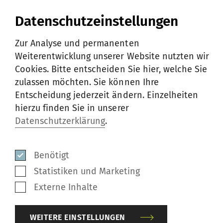
hocheffizienten Antrieb und
Datenschutzeinstellungen
Absaugsystem Energieeinsparungen
von bis zu 15% im Vergleich mit den
Zur Analyse und permanenten
Mitbewerbermaschinen in der
Weiterentwicklung unserer Website nutzten wir
Cookies. Bitte entscheiden Sie hier, welche Sie
Spinnerei. Dies trägt in erheblichem
zulassen möchten. Sie können Ihre
Mass zur Kosteneffizienz bei.
Entscheidung jederzeit ändern. Einzelheiten
Exzellenz beim Weben: Das auf der
hierzu finden Sie in unserer
R 37 bei Mingshuo produzierte Garn
Datenschutzerklärung
.
wird im nachgelagerten Webprozess
aufgrund seiner hohen Festigkeit und
Benötigt
minimalen Haarigkeit sehr gern
Statistiken und Marketing
genutzt. Diese Eigenschaften haben
Externe Inhalte
einen hohen Nutzeffekt beim Schären
und Weben zur Folge. Sie
WEITERE EINSTELLUNGEN