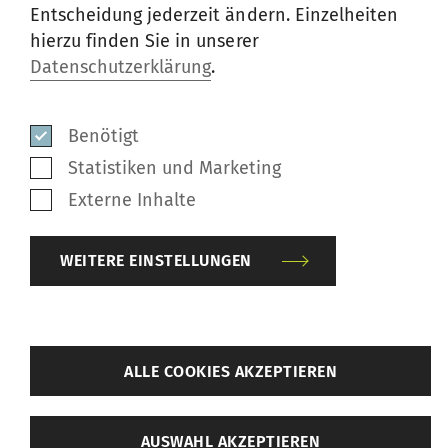
Maschinendaten
Entscheidung jederzeit ändern. Einzelheiten
hierzu finden Sie in unserer
Datenschutzerklärung
.
HÄUFIG GESTELLTE
FRAGEN
Benötigt
Statistiken und Marketing
Externe Inhalte
Welche Neuheiten bietet die
jüngste G 38 gegenüber den
WEITERE EINSTELLUNGEN
Vorgängermodellen?
Wie erziele ich auf meiner
zurück
ALLE COOKIES AKZEPTIEREN
Ringspinnmaschine G 38
höhere Drehzahlen?
Weitere Einstellungen
AUSWAHL AKZEPTIEREN