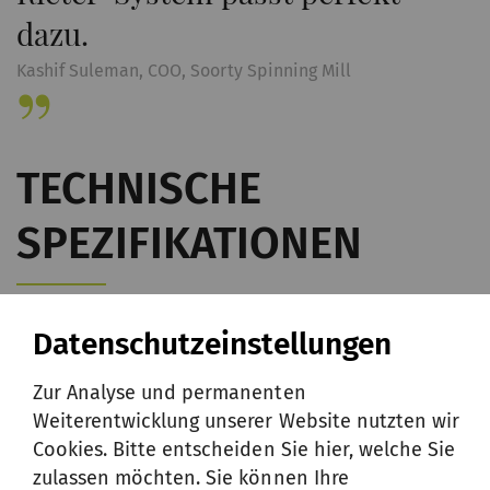
dazu.
Kashif Suleman, COO, Soorty Spinning Mill
TECHNISCHE
SPEZIFIKATIONEN
Datenschutzeinstellungen
Technologische Daten
Zur Analyse und permanenten
Technische Daten
Weiterentwicklung unserer Website nutzten wir
Cookies. Bitte entscheiden Sie hier, welche Sie
zulassen möchten. Sie können Ihre