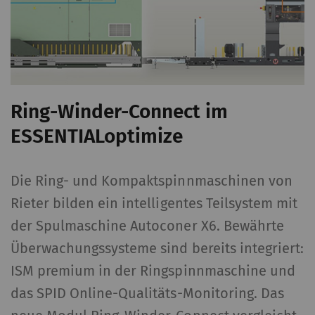
Kontrolle über diese
Aktion. Weitere
Informationen finden
Sie bei Google unter
Datenschutzerklärung
und
Cookie-Richtlinie
.
Ring-Winder-Connect im
ESSENTIALoptimize
Die Ring- und Kompaktspinnmaschinen von
Rieter bilden ein intelligentes Teilsystem mit
der Spulmaschine Autoconer X6. Bewährte
Überwachungssysteme sind bereits integriert:
ISM premium in der Ringspinnmaschine und
das SPID Online-Qualitäts-Monitoring. Das